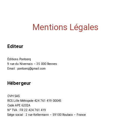
Mentions Légales
Editeur
Éditions Pontcerq
9 rue du Nivernais – 35 000 Rennes
Email : pontcerq@gmail.com
Hébergeur
OVH SAS
RCS Lille Métropole 424 761 419 00045
Code APE 6202A
N° TVA : FR 22 424 761 419
Siège social : 2 rue Kellermann – 59100 Roubaix – France