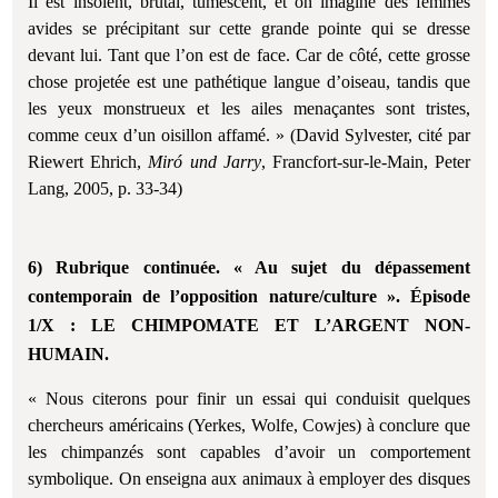
Il est insolent, brutal, tumescent, et on imagine des femmes
avides se précipitant sur cette grande pointe qui se dresse
devant lui. Tant que l’on est de face. Car de côté, cette grosse
chose projetée est une pathétique langue d’oiseau, tandis que
les yeux monstrueux et les ailes menaçantes sont tristes,
comme ceux d’un oisillon affamé. » (David Sylvester, cité par
Riewert Ehrich,
Miró und Jarry
, Francfort-sur-le-Main, Peter
Lang, 2005, p. 33-34)
6) Rubrique continuée. « Au sujet du dépassement
contemporain de l’opposition nature/culture ». Épisode
1/X : LE CHIMPOMATE ET L’ARGENT NON-
HUMAIN.
« Nous citerons pour finir un essai qui conduisit quelques
chercheurs américains (Yerkes, Wolfe, Cowjes) à conclure que
les chimpanzés sont capables d’avoir un comportement
symbolique. On enseigna aux animaux à employer des disques