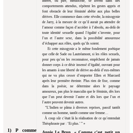
intérêt, ou pire, médiocrité, se lovent dans des
comportements attendus, répètent les gestes appris et
font obstacle de leur féminité abêtie aux plus belles
dérives. Elle commence dans cette révolte, la misogynie
de Jarry, à la mesure de ce qu’il aurait pu attendre de
l’amour comme façon d’accéder à l’absolu, au-delà de
toute identité sexuelle quand l’égalité s’invente, pour
l’un et l’autre sexe, dans la possibilité amoureuse
d’échapper aux rôles, quels qu’ils soient.
Et cette misogynie a le même fondement poétique
que celle de Sade ou Lautréamont, si les rôles sexuels,
pour peu qu’on les reconnaisse, empêchent de jamais
donner corps à ce désir insensé d’égalité, ouvrant pour
les amants à une liberté de dérive au-delà d’eux-mêmes
qui ne va plus cesser d’emporter Ellen et Marcueil
après leur première étreinte. Plus rien de fixe, comme
dans la poésie, ne détermine alors le paysage
amoureux, pas plus le masculin que le féminin, dès lors
que l’un peut devenir l’autre et dès lors que l’un et
l’autre peuvent devenir autres.
“L’Indien se pâma à diverses reprises, passif tantôt
comme un homme, tantôt comme une femme…
À coup sûr c’était là la réalisation de ce qu’entendait
Théophraste par : ‘Et plus.’ ” »
1) P comme
Annie Le Brun, « Comme c’est petit un