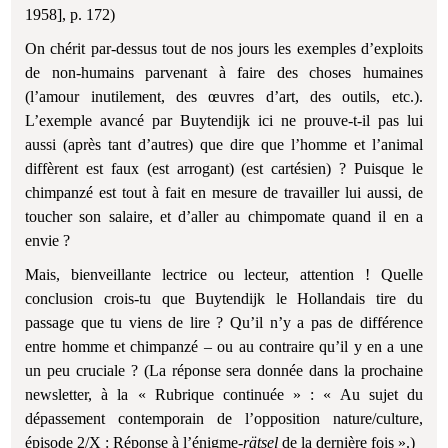
1958], p. 172)
On chérit par-dessus tout de nos jours les exemples d’exploits
de non-humains parvenant à faire des choses humaines
(l’amour inutilement, des œuvres d’art, des outils, etc.).
L’exemple avancé par Buytendijk ici ne prouve-t-il pas lui
aussi (après tant d’autres) que dire que l’homme et l’animal
diffèrent est faux (est arrogant) (est cartésien) ? Puisque le
chimpanzé est tout à fait en mesure de travailler lui aussi, de
toucher son salaire, et d’aller au chimpomate quand il en a
envie ?
Mais, bienveillante lectrice ou lecteur, attention ! Quelle
conclusion crois-tu que Buytendijk le Hollandais tire du
passage que tu viens de lire ? Qu’il n’y a pas de différence
entre homme et chimpanzé – ou au contraire qu’il y en a une
un peu cruciale ? (La réponse sera donnée dans la prochaine
newsletter, à la « Rubrique continuée » : « Au sujet du
dépassement contemporain de l’opposition nature/culture,
épisode 2/X : Réponse à l’énigme-
rätsel
de la dernière fois ».)