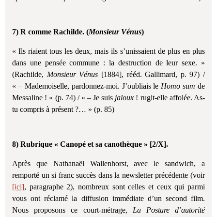
7) R comme Rachilde. (
Monsieur Vénus
)
« Ils riaient tous les deux, mais ils s’unissaient de plus en plus
dans une pensée commune : la destruction de leur sexe. »
(Rachilde,
Monsieur Vénus
[1884], rééd. Gallimard, p. 97) /
« – Mademoiselle, pardonnez-moi. J’oubliais le
Homo sum
de
Messaline ! » (p. 74) / « – Je suis
jaloux
! rugit-elle affolée. As-
tu compris à présent ?… » (p. 85)
8) Rubrique « Canopé et sa canothèque » [2/X].
Après que Nathanaël Wallenhorst, avec le sandwich, a
remporté un si franc succès dans la newsletter précédente (voir
[ici]
, paragraphe 2), nombreux sont celles et ceux qui parmi
vous ont réclamé la diffusion immédiate d’un second film.
Nous proposons ce court-métrage,
La Posture d’autorité