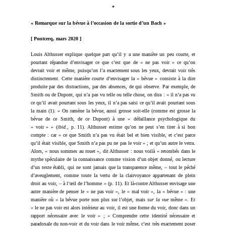
*
« Remarque sur la bévue à l’occasion de la sortie d’un Bach »
[ Pontcerq, mars 2020 ]
Louis Althusser explique quelque part qu’il y a une manière un peu courte, et
pourtant répandue
d’envisager ce que c’est que de « ne pas voir » ce qu’on
devrait voir et même, puisqu’on l’a exactement sous les yeux, devrait voir très
distinctement. Cette manière courte d’envisager la « bévue » consiste à la dire
produite par des distractions, par des absences, de qui observe. Par exemple, de
Smith ou de Dupont, qui n’a pas vu telle ou telle chose, on dira : « il n’a pas
vu
ce qu’il avait pourtant sous les yeux, il n’a pas saisi ce qu’il avait pourtant sous
la main (1). » On ramène la bévue, aussi grosse soit-elle (comme est grosse la
bévue de ce Smith, de ce Dupont) à une « défaillance psychologique du
« voir » » (
ibid.
, p. 11). Althusser estime qu’on ne peut s’en tirer à si bon
compte : car « ce que Smith n’a pas vu était bel et bien visible, et c’est parce
qu’il était visible, que Smith n’a pas pu ne pas le voir » ; et qu’un autre le verra.
Alors, « nous sommes au rouet », dit Althusser : nous voilà « retombés dans le
mythe spéculaire de la connaissance comme vision d’un objet donné, ou lecture
d’un texte établi, qui ne sont jamais que la transparence même, – tout le péché
d’aveuglement, comme toute la vertu de la clairvoyance appartenant de plein
droit au voir, – à l’œil de l’homme » (p. 11). Et là-contre Althusser envisage une
autre manière de penser le « ne pas voir », le « mal voir », la « bévue » : une
manière où « la bévue porte non plus sur l’objet, mais
sur
la vue
même ». Et
« le ne pas voir est alors intérieur au voir, il est une forme du voir, donc dans un
rapport nécessaire avec le voir » ; « Comprendre cette identité nécessaire et
paradoxale du non-voir et du voir dans le voir même, c’est très exactement poser