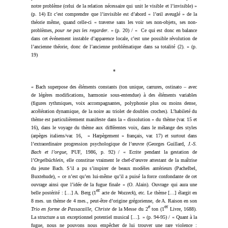
notre problème (celui de la relation nécessaire qui unit le visible et l’invisible) »
(p. 14) Et c’est comprendre que l’invisible est d’abord « l’œil aveuglé » de la
théorie même, quand celle-ci « traverse sans les voir ses non-objets, ses non-
problèmes,
pour ne pas les regarder
. » (p. 20) / « Ce qui est donc en balance
dans cet événement instable d’apparence locale, c’est une possible révolution de
l’ancienne théorie, donc de l’ancienne problématique dans sa totalité (2). » (p.
19)
*
« Bach superpose des éléments constants (ton unique, carrures, ostinato – avec
de légères modifications, harmonie sous-entendue) à des éléments variables
(figures rythmiques, voix accompagnantes, polyphonie plus ou moins dense,
accélération dynamique, de la noire au triolet de doubles croches). L’habileté du
thème est particulièrement manifeste dans la « dissolution » du thème (var. 15 et
16), dans le voyage du thème aux différentes voix, dans le mélange des styles
(arpèges italiens/var. 16, » Harpègement » français, var. 17) et surtout dans
l’extraordinaire progression psychologique de l’œuvre (Georges Guillard,
J.-S.
Bach et l’orgue
, PUF, 1986, p. 92) / « Ecrite pendant la gestation de
l’
Orgelbüchlein
, elle constitue vraiment le chef-d’œuvre attestant de la maîtrise
du jeune Bach. S’il a pu s’inspirer de beaux modèles antérieurs (Pachelbel,
Buxtehude), « ce n’est qu’en lui-même qu’il a puisé la force confondante de cet
ouvrage ainsi que l’idée de la fugue finale » (O. Alain). Ouvrage qui aura une
er
belle postérité : […] A. Berg (1
acte de
Wozzeck
), etc. Le thème […] élargit en
8 mes. un thème de 4 mes., peut-être d’origine grégorienne, de A. Raison en son
e
er
Trio en forme de Passacaille, Christe
de la Messe du 2
ton (1
Livre, 1688).
La structure a un exceptionnel potentiel musical […]. » (p. 94-95) / « Quant à la
fugue, nous ne pouvons nous empêcher de lui trouver une rare violence :