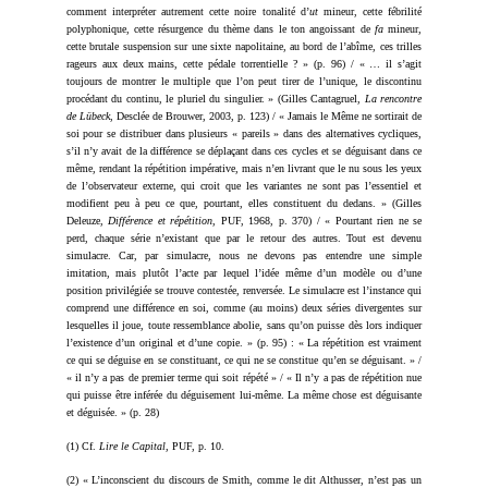
comment interpréter autrement cette noire tonalité d’
ut
mineur, cette fébrilité
polyphonique, cette résurgence du thème dans le ton angoissant de
fa
mineur,
cette brutale suspension sur une sixte napolitaine, au bord de l’abîme, ces trilles
rageurs aux deux mains, cette pédale torrentielle ? » (p. 96) / « … il s’agit
toujours de montrer le multiple que l’on peut tirer de l’unique, le discontinu
procédant du continu, le pluriel du singulier. » (Gilles Cantagruel,
La rencontre
de Lübeck
, Desclée de Brouwer, 2003, p. 123) / « Jamais le Même ne sortirait de
soi pour se distribuer dans plusieurs « pareils » dans des alternatives cycliques,
s’il n’y avait de la différence se déplaçant dans ces cycles et se déguisant dans ce
même, rendant la répétition impérative, mais n’en livrant que le nu sous les yeux
de l’observateur externe, qui croit que les variantes ne sont pas l’essentiel et
modifient peu à peu ce que, pourtant, elles constituent du dedans. » (Gilles
Deleuze,
Différence et répétition
, PUF, 1968, p. 370) / « Pourtant rien ne se
perd, chaque série n’existant que par le retour des autres. Tout est devenu
simulacre. Car, par simulacre, nous ne devons pas entendre une simple
imitation, mais plutôt l’acte par lequel l’idée même d’un modèle ou d’une
position privilégiée se trouve contestée, renversée. Le simulacre est l’instance qui
comprend une différence en soi, comme (au moins) deux séries divergentes sur
lesquelles il joue, toute ressemblance abolie, sans qu’on puisse dès lors indiquer
l’existence d’un original et d’une copie. » (p. 95) : « La répétition est vraiment
ce qui se déguise en se constituant, ce qui ne se constitue qu’en se déguisant. » /
« il n’y a pas de premier terme qui soit répété » / « Il n’y a pas de répétition nue
qui puisse être inférée du déguisement lui-même. La même chose est déguisante
et déguisée. » (p. 28)
(1) Cf.
Lire le Capital
, PUF, p. 10.
(2) « L’inconscient du discours de Smith, comme le dit Althusser, n’est pas un