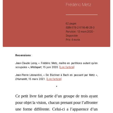
Frédéric Metz
62 pages
ISBN 978-2-919648-28-3
Parution : 13 mars 2020 -
Disponible
Prix : 6 euros
Recensions
:
Jean-Claude Leroy, « Frédéric Metz, maître en partitions autant qu’en
scrupules »,
Médiapart
, 15 juin 2020.
[Lire l’article]
Jean-Pierre Léonardini, « De Büchner à Bach en passant par Metz »,
L’Humanité
, 15 mars 2021.
[Lire l’article]
*
Ce petit livre fait partie d’un groupe de trois ayant
pour objet la vision, chacun prenant pour l’affronter
une forme différente. Celui-ci a l’apparence d’un