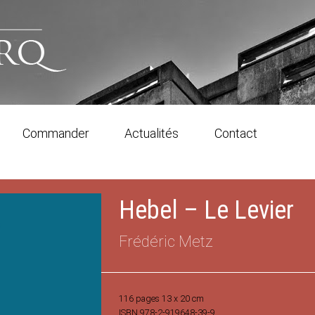
Commander
Actualités
Contact
Hebel – Le Levier
Frédéric Metz
116 pages
13 x 20 cm
ISBN 978-2-919648-39-9