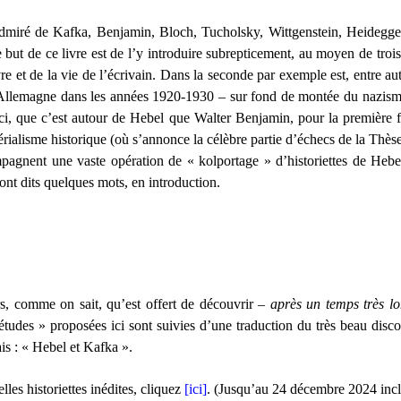
dmiré de Kafka, Benjamin, Bloch, Tucholsky, Wittgenstein, Heidegger,
but de ce livre est de l’y introduire subrepticement, au moyen de tro
e et de la vie de l’écrivain. Dans la seconde par exemple est, entre autr
llemagne dans les années 1920-1930 – sur fond de montée du nazisme, 
ci, que c’est autour de Hebel que Walter Benjamin, pour la première foi
érialisme historique (où s’annonce la célèbre partie d’échecs de la Thèse 
ent une vaste opération de « kolportage » d’historiettes de Hebel 
ont dits quelques mots, en introduction.
rs, comme on sait, qu’est offert de découvrir –
après un temps très l
tudes » proposées ici sont suivies d’une traduction du très beau disc
is : « Hebel et Kafka ».
es historiettes inédites, cliquez
[ici]
. (Jusqu’au 24 décembre 2024 incl