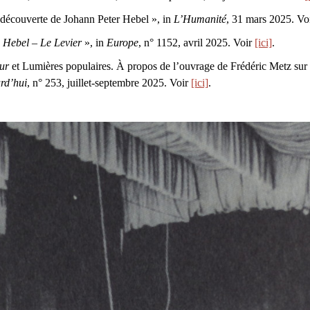
 découverte de Johann Peter Hebel », in
L’Humanité
, 31 mars 2025. Vo
,
Hebel – Le Levier
», in
Europe
, n° 1152, avril 2025. Voir
[ici]
.
ur
et Lumières populaires. À propos de l’ouvrage de Frédéric Metz sur
rd’hui
, n° 253, juillet-septembre 2025. Voir
[ici]
.