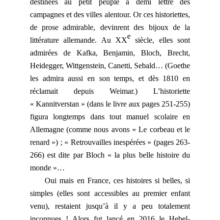
destinées au petit peuple à demi lettré des
campagnes et des villes alentour. Or ces historiettes,
de prose admirable, devinrent des bijoux de la
e
littérature allemande. Au XX
siècle, elles sont
admirées de Kafka, Benjamin, Bloch, Brecht,
Heidegger, Wittgenstein, Canetti, Sebald… (Goethe
les admira aussi en son temps, et dès 1810 en
réclamait depuis Weimar.) L’historiette
« Kannitverstan » (dans le livre aux pages 251-255)
figura longtemps dans tout manuel scolaire en
Allemagne (comme nous avons « Le corbeau et le
renard ») ; « Retrouvailles inespérées » (pages 263-
266) est dite par Bloch « la plus belle histoire du
monde »…
Oui mais en France, ces histoires si belles, si
simples (elles sont accessibles au premier enfant
venu), restaient jusqu’à il y a peu totalement
inconnues ! Alors fut lancé en 2016 le Hebel-