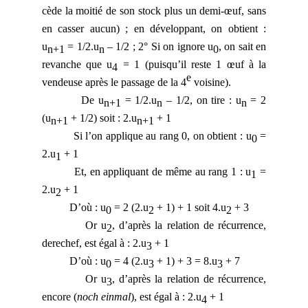
cède la moitié de son stock plus un demi-œuf, sans
en casser aucun) ; en développant, on obtient :
u
= 1/2.u
– 1/2 ; 2° Si on ignore u
, on sait en
n+1
n
0
revanche que u
= 1 (puisqu’il reste 1 œuf à la
4
e
vendeuse après le passage de la 4
voisine).
De u
= 1/2.u
– 1/2, on tire : u
= 2
n+1
n
n
(u
+ 1/2) soit : 2.u
+ 1
n+1
n+1
Si l’on applique au rang 0, on obtient : u
=
0
2.u
+ 1
1
Et, en appliquant de même au rang 1 : u
=
1
2.u
+ 1
2
D’où : u
= 2 (2.u
+ 1) + 1 soit 4.u
+ 3
0
2
2
Or u
, d’après la relation de récurrence,
2
derechef, est égal à : 2.u
+ 1
3
D’où : u
= 4 (2.u
+ 1) + 3 = 8.u
+ 7
0
3
3
Or u
, d’après la relation de récurrence,
3
encore (
noch einmal
), est égal à : 2.u
+ 1
4