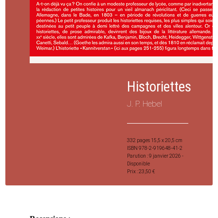
Historiettes
J. P. Hebel
332 pages
15,5 x 20,5 cm
ISBN 978-2-919648-41-2
Parution : 9 janvier 2026 -
Disponible
Prix : 23,50 €