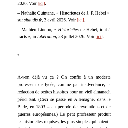
2026. Voir
[ici]
.
– Nathalie Quintane, « Historiettes de J. P. Hebel »,
sur
sitaudis.fr
, 3 avril 2026. Voir
[ici]
.
– Mathieu Lindon, «
Historiettes
de Hebel, tout à
tracts », in
Libération
, 23 juillet 2026. Voir
[ici]
.
*
A-t-on déjà vu ça ? On confie à un modeste
professeur de lycée, comme par inadvertance, la
rédaction de petites histoires pour un vieil almanach
périclitant. (Ceci se passe en Allemagne, dans le
Bade, en 1803 – en période de révolutions et de
guerres européennes.) Le petit professeur produit
les historiettes requises, les plus simples qui soient :