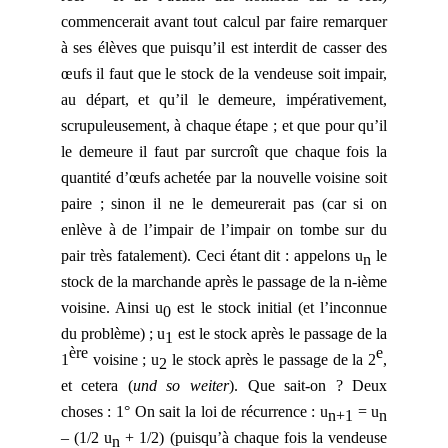
commencerait avant tout calcul par faire remarquer
à ses élèves que puisqu’il est interdit de casser des
œufs il faut que le stock de la vendeuse soit impair,
au départ, et qu’il le demeure, impérativement,
scrupuleusement, à chaque étape ; et que pour qu’il
le demeure il faut par surcroît que chaque fois la
quantité d’œufs achetée par la nouvelle voisine soit
paire ; sinon il ne le demeurerait pas (car si on
enlève à de l’impair de l’impair on tombe sur du
pair très fatalement). Ceci étant dit : appelons u
le
n
stock de la marchande après le passage de la n-ième
voisine. Ainsi u
est le stock initial (et l’inconnue
0
du problème) ; u
est le stock après le passage de la
1
ère
e
1
voisine ; u
le stock après le passage de la 2
,
2
et cetera (
und so weiter
). Que sait-on ? Deux
choses : 1° On sait la loi de récurrence : u
= u
n+1
n
– (1/2 u
+ 1/2) (puisqu’à chaque fois la vendeuse
n