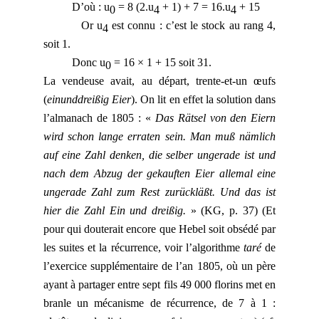
D’où : u
= 8 (2.u
+ 1) + 7 = 16.u
+ 15
0
4
4
Or u
est connu : c’est le stock au rang 4,
4
soit 1.
Donc u
= 16 × 1 + 15 soit 31.
0
La vendeuse avait, au départ, trente-et-un œufs
(
einunddreißig Eier
). On lit en effet la solution dans
l’almanach de 1805 : «
Das Rätsel von den Eiern
wird schon lange erraten sein. Man muß nämlich
auf eine Zahl denken, die selber ungerade ist und
nach dem Abzug der gekauften Eier allemal eine
ungerade Zahl zum Rest zurückläßt. Und das ist
hier die Zahl Ein und dreißig.
» (KG, p. 37) (Et
pour qui douterait encore que Hebel soit obsédé par
les suites et la récurrence, voir l’algorithme
taré
de
l’exercice supplémentaire de l’an 1805, où un père
ayant à partager entre sept fils 49 000 florins met en
branle un mécanisme de récurrence, de 7 à 1 :