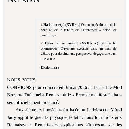
INVITATION
«
Ha ha [interj.] (XVIIe s.)
Onomatopée du rire, de la
peur ou de la fureur, de l’effarement – selon les
contextes »
«
Haha [n. m. invar.] (XVIIIe s.)
(de ha ha
onomatopée) Ouverture exécutée dans un mur de
clôture pour dessiner une perspective, dégager une vue,
une voie »
Dictionnaire
NOUS VOUS
CONVIONS pour ce mercredi 6 mai 2026 au lieu-dit le Mod
Koz, rue Duhamel à Rennes, où le « Premier manifeste haha »
sera officiellement proclamé.
Aux alentours immédiats du lycée où l’adolescent Alfred
Jarry apprit le grec, la physique, le latin, nous fournirons aux
Rennaises et Rennais des explications s’imposant sur les